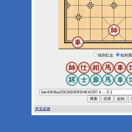
轮到红走
轮到黑
意见反馈