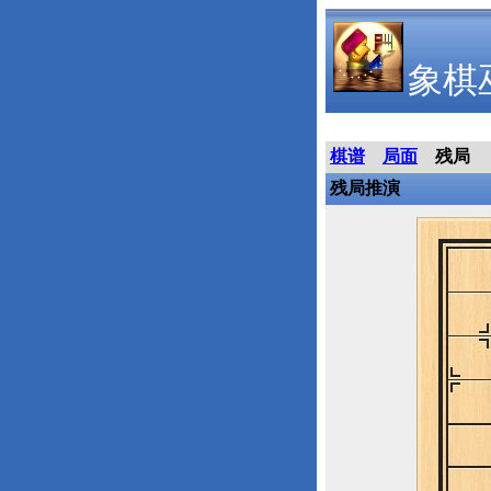
象棋
棋谱
局面
残局
残局推演