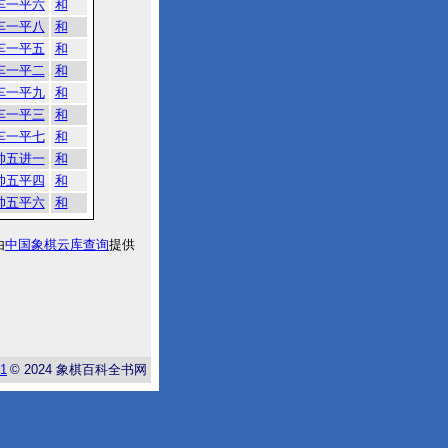
车一平六
和
车一平八
和
车一平五
和
车一平二
和
车一平九
和
车一平三
和
车一平七
和
帅五进一
和
帅五平四
和
帅五平六
和
由
中国象棋云库查询
提供
-1
© 2024
象棋百科全书网