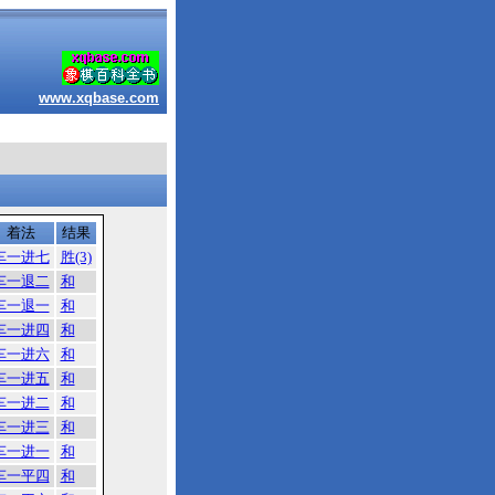
www.xqbase.com
着法
结果
车一进七
胜(3)
车一退二
和
车一退一
和
车一进四
和
车一进六
和
车一进五
和
车一进二
和
车一进三
和
车一进一
和
车一平四
和