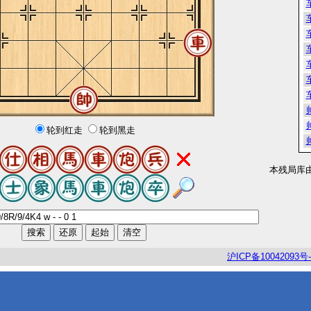
轮到红走
轮到黑走
本残局库
沪
ICP
备
10042093
号