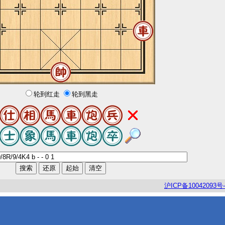
轮到红走
轮到黑走
沪
ICP
备
10042093
号