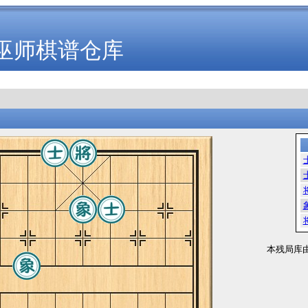
巫师棋谱仓库
本残局库