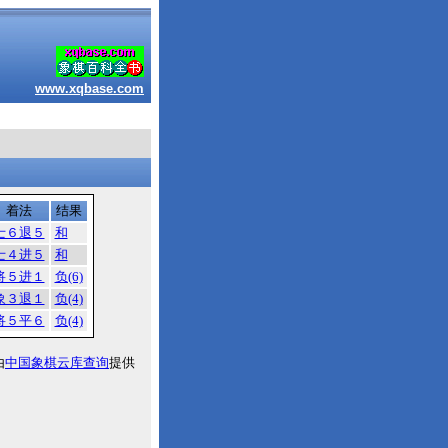
www.xqbase.com
着法
结果
士６退５
和
士４进５
和
将５进１
负(6)
象３退１
负(4)
将５平６
负(4)
由
中国象棋云库查询
提供