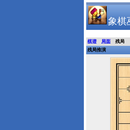
象棋
棋谱
局面
残局
残局推演