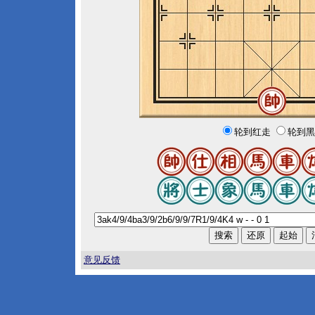
轮到红走
轮到黑
意见反馈