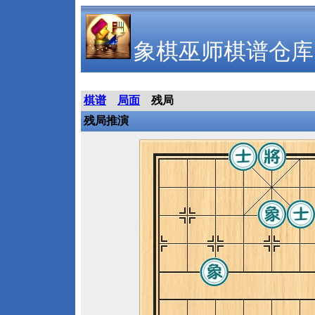
象棋巫师棋谱仓库
棋谱
局面
残局
残局推演