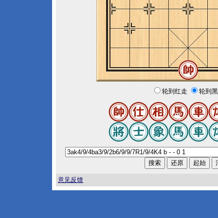
轮到红走
轮到黑
意见反馈