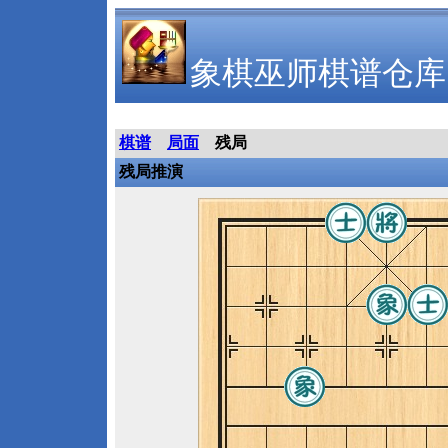
象棋巫师棋谱仓库
棋谱
局面
残局
残局推演