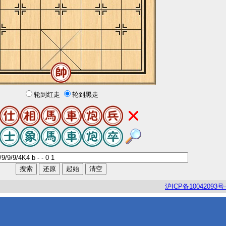
轮到红走
轮到黑走
沪
ICP
备
10042093
号