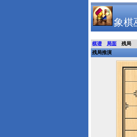
象棋
棋谱
局面
残局
残局推演