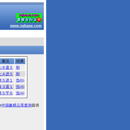
www.xqbase.com
着法
结果
士６退５
和
士４进５
和
将５进１
负(6)
象３退１
负(4)
将５平６
负(4)
由
中国象棋云库查询
提供