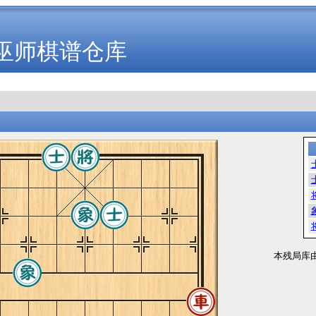
巫师棋谱仓库
本残局库