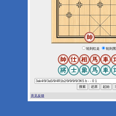
轮到红走
轮到黑
意见反馈