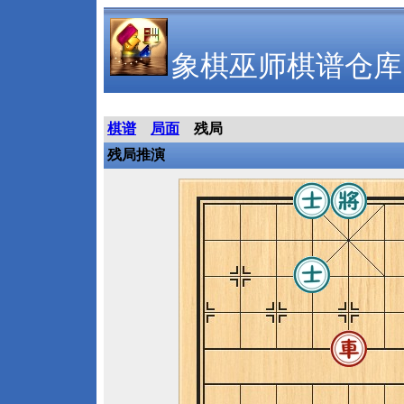
象棋巫师棋谱仓库
棋谱
局面
残局
残局推演