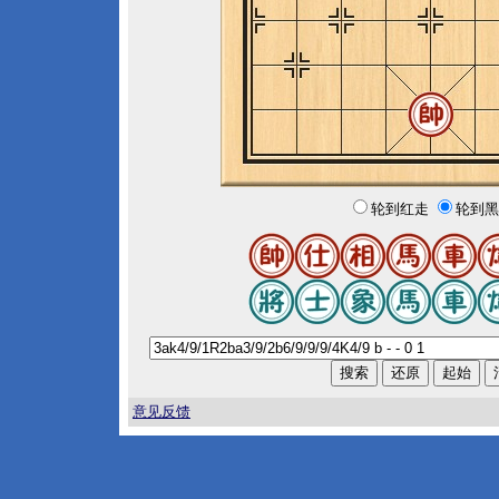
轮到红走
轮到黑
意见反馈