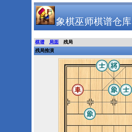
象棋巫师棋谱仓库
棋谱
局面
残局
残局推演