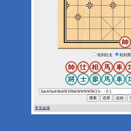
轮到红走
轮到黑
意见反馈