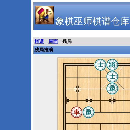
象棋巫师棋谱仓库
棋谱
局面
残局
残局推演