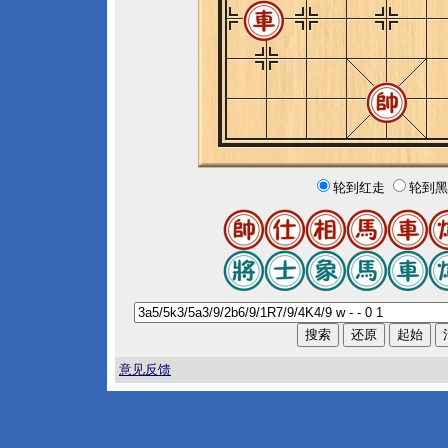
轮到红走
轮到黑
意见反馈