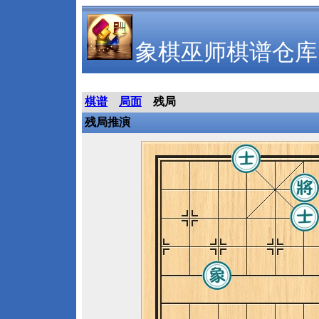
象棋巫师棋谱仓库
棋谱
局面
残局
残局推演