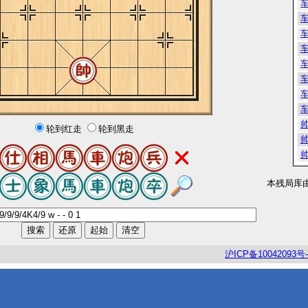
轮到红走
轮到黑走
本残局库
沪
ICP
备
10042093
号