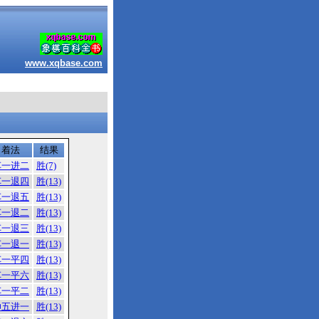
www.xqbase.com
着法
结果
车一进二
胜(7)
车一退四
胜(13)
车一退五
胜(13)
车一退二
胜(13)
车一退三
胜(13)
车一退一
胜(13)
车一平四
胜(13)
车一平六
胜(13)
车一平二
胜(13)
帅五进一
胜(13)