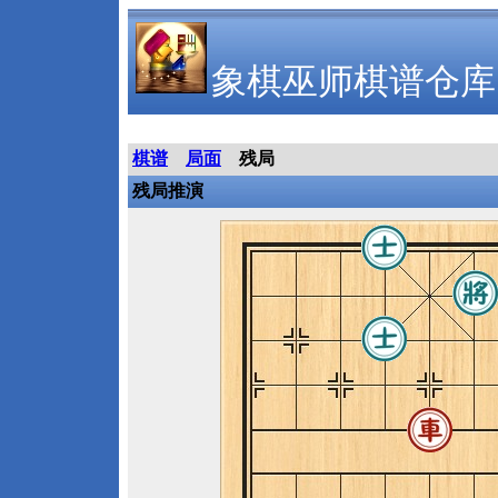
象棋巫师棋谱仓库
棋谱
局面
残局
残局推演