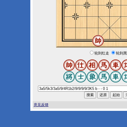
轮到红走
轮到黑
意见反馈