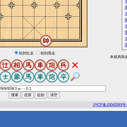
轮到红走
轮到黑走
本残局库
沪
ICP
备
10042093
号