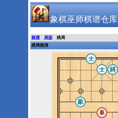
象棋巫师棋谱仓库
棋谱
局面
残局
残局推演