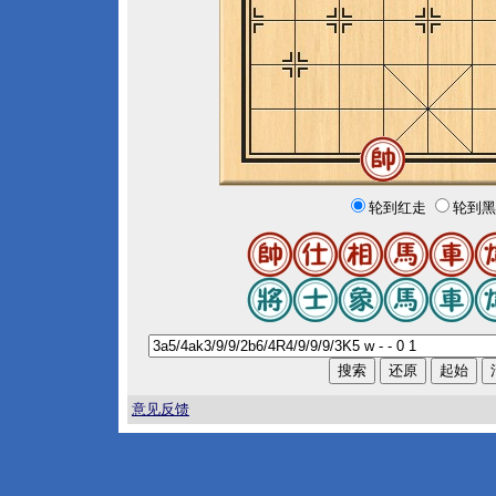
轮到红走
轮到黑
意见反馈