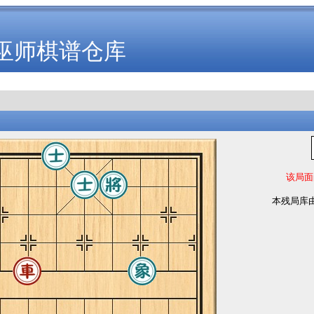
巫师棋谱仓库
该局面
本残局库