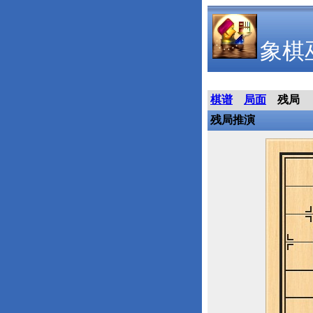
象棋
棋谱
局面
残局
残局推演