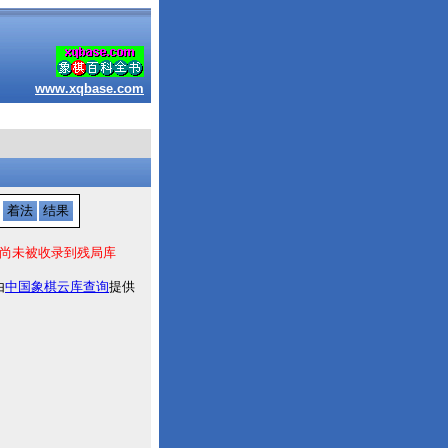
www.xqbase.com
着法
结果
尚未被收录到残局库
由
中国象棋云库查询
提供