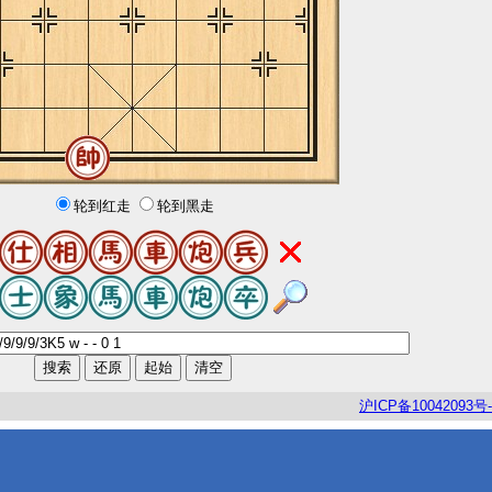
轮到红走
轮到黑走
沪
ICP
备
10042093
号