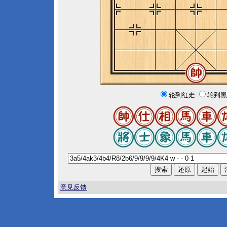
轮到红走
轮到黑
意见反馈