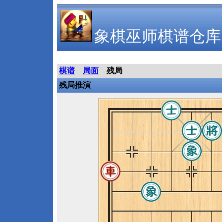
象棋巫师棋谱仓库
棋谱
局面
残局
残局推演