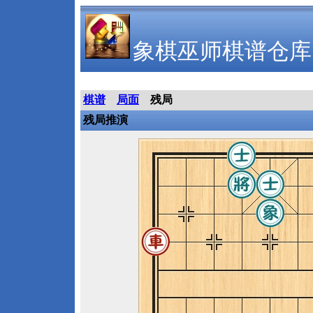
象棋巫师棋谱仓库
棋谱
局面
残局
残局推演