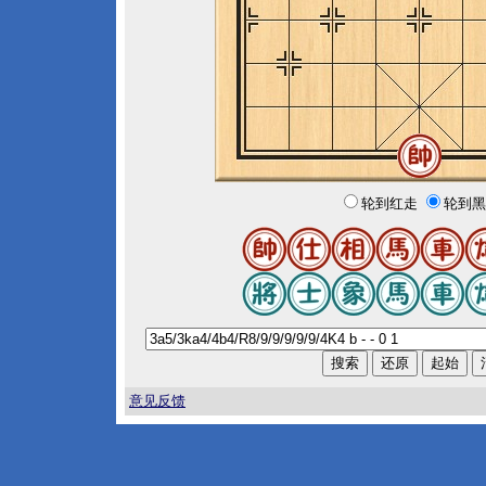
轮到红走
轮到黑
意见反馈