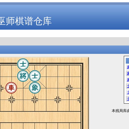
巫师棋谱仓库
本残局库