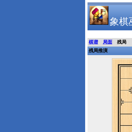
象棋
棋谱
局面
残局
残局推演