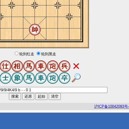
轮到红走
轮到黑走
沪
ICP
备
10042093
号