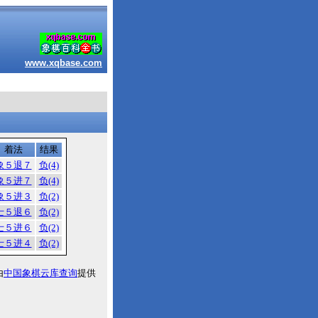
www.xqbase.com
着法
结果
象５退７
负(4)
象５进７
负(4)
象５进３
负(2)
士５退６
负(2)
士５进６
负(2)
士５进４
负(2)
由
中国象棋云库查询
提供