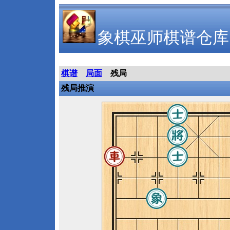
象棋巫师棋谱仓库
棋谱
局面
残局
残局推演