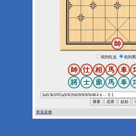
轮到红走
轮到黑
意见反馈