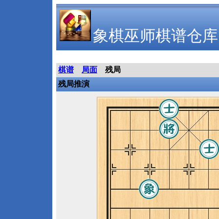
象棋巫师棋谱仓库
棋谱
局面
残局
残局推演