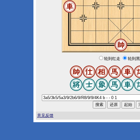
轮到红走
轮到黑
意见反馈