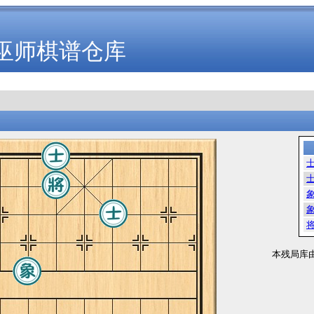
巫师棋谱仓库
本残局库