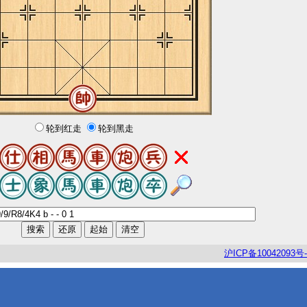
轮到红走
轮到黑走
沪
ICP
备
10042093
号