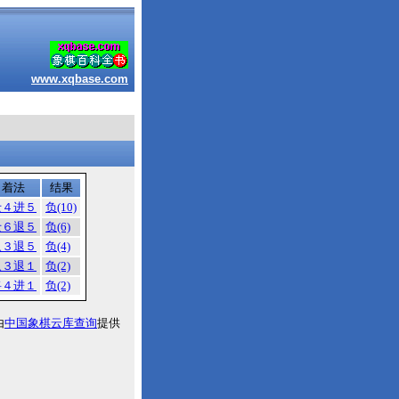
www.xqbase.com
着法
结果
士４进５
负(10)
士６退５
负(6)
象３退５
负(4)
象３退１
负(2)
将４进１
负(2)
由
中国象棋云库查询
提供