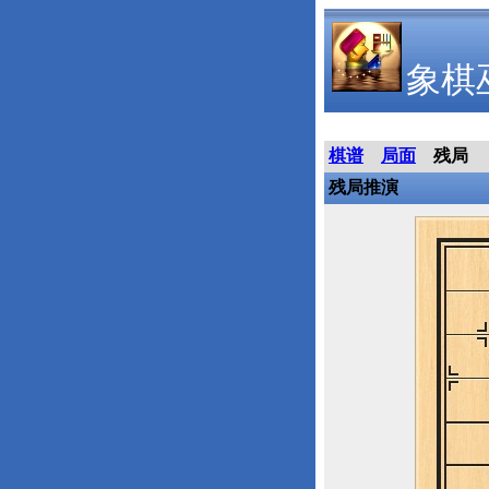
象棋
棋谱
局面
残局
残局推演