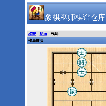
象棋巫师棋谱仓库
棋谱
局面
残局
残局推演