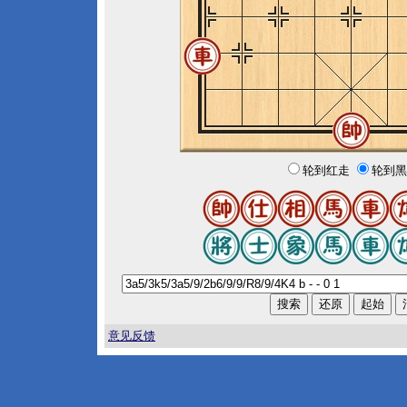
轮到红走
轮到黑
意见反馈