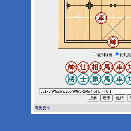
轮到红走
轮到黑
意见反馈