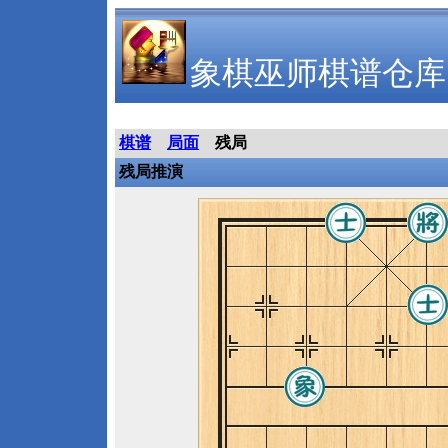
象棋巫师棋谱仓库
棋谱
局面
残局
残局推演