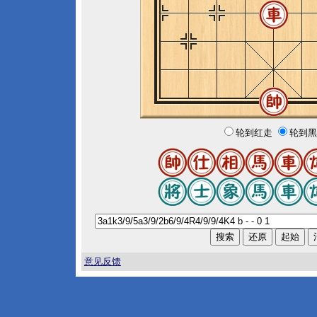
轮到红走
轮到黑
意见反馈