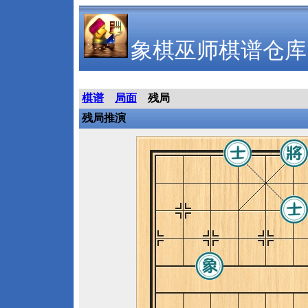
象棋巫师棋谱仓库
棋谱
局面
残局
残局推演