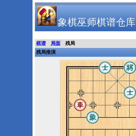
象棋巫师棋谱仓库
棋谱
局面
残局
残局推演