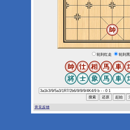
轮到红走
轮到黑
意见反馈