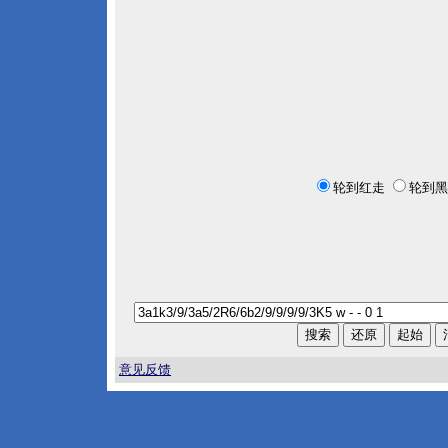
轮到红走
轮到黑
意见反馈