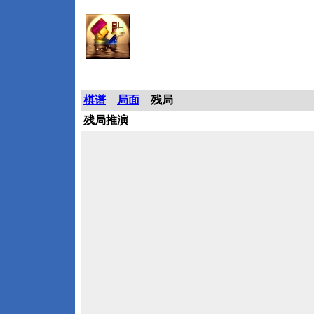
象棋巫师棋谱仓库
棋谱
局面
残局
残局推演