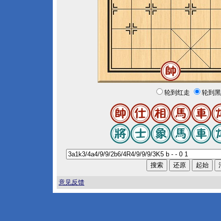
轮到红走
轮到黑
意见反馈