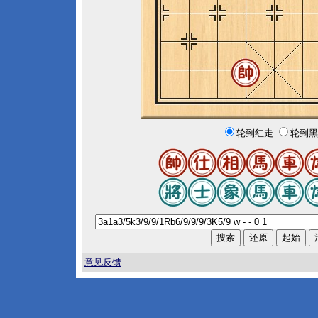
轮到红走
轮到黑
意见反馈