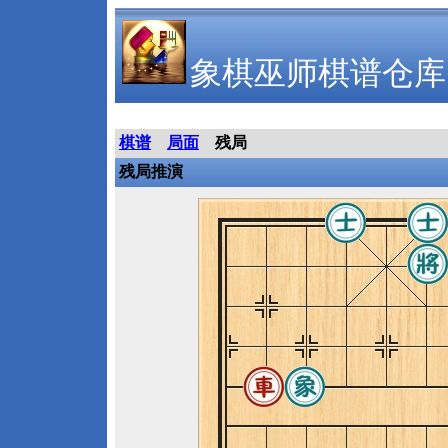
象棋巫师棋谱仓库
棋谱
局面
残局
残局推演