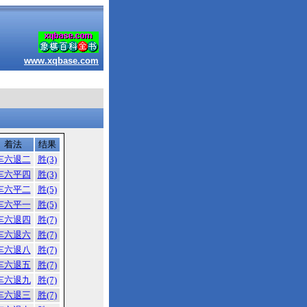
www.xqbase.com
着法
结果
车六退二
胜(3)
车六平四
胜(3)
车六平二
胜(5)
车六平一
胜(5)
车六退四
胜(7)
车六退六
胜(7)
车六退八
胜(7)
车六退五
胜(7)
车六退九
胜(7)
车六退三
胜(7)