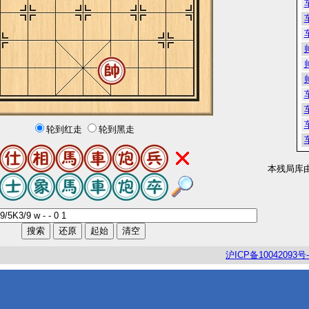
轮到红走
轮到黑走
本残局库
沪
ICP
备
10042093
号