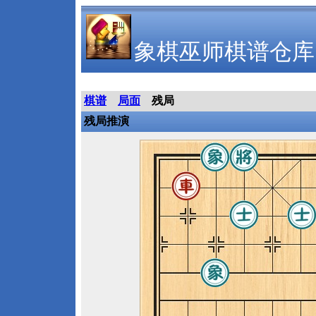
象棋巫师棋谱仓库
棋谱
局面
残局
残局推演