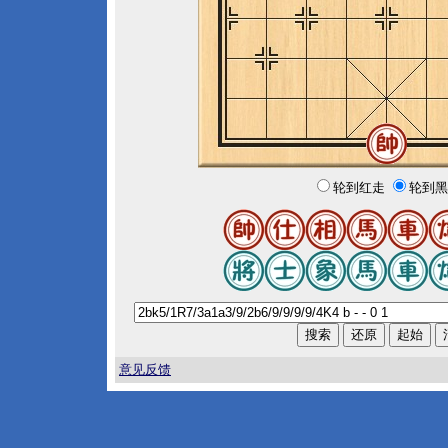
轮到红走
轮到黑
意见反馈