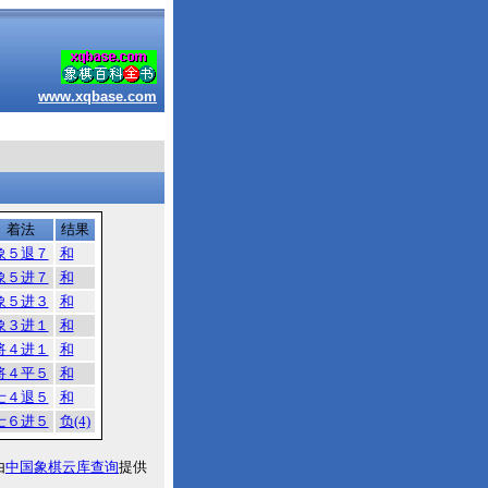
www.xqbase.com
着法
结果
象５退７
和
象５进７
和
象５进３
和
象３进１
和
将４进１
和
将４平５
和
士４退５
和
士６进５
负(4)
由
中国象棋云库查询
提供