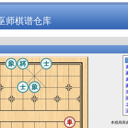
巫师棋谱仓库
本残局库