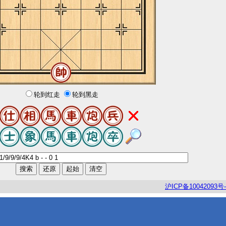
轮到红走
轮到黑走
沪
ICP
备
10042093
号