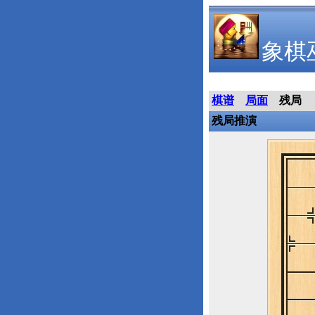
象棋
棋谱
局面
残局
残局推演