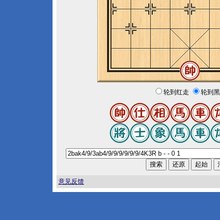
轮到红走
轮到黑
意见反馈