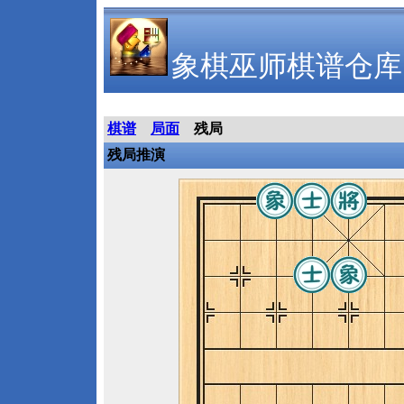
象棋巫师棋谱仓库
棋谱
局面
残局
残局推演