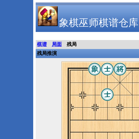
象棋巫师棋谱仓库
棋谱
局面
残局
残局推演