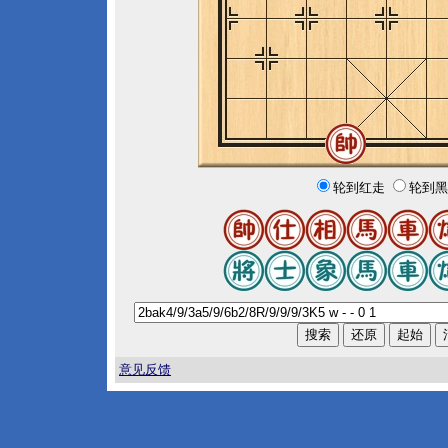
轮到红走
轮到黑
意见反馈