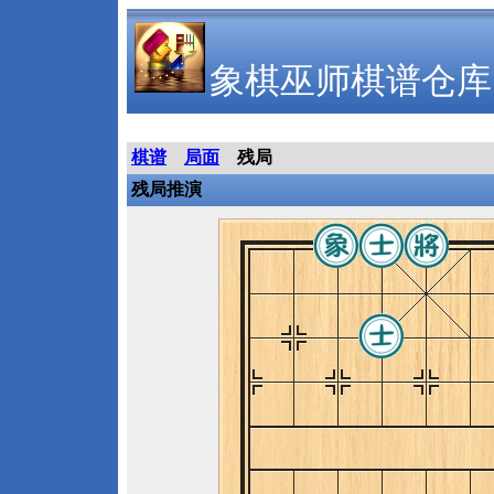
象棋巫师棋谱仓库
棋谱
局面
残局
残局推演