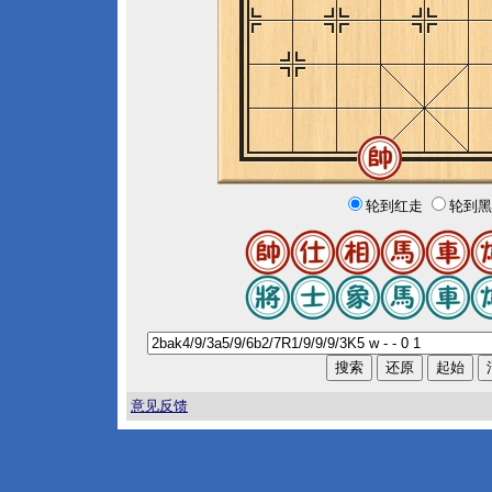
轮到红走
轮到黑
意见反馈