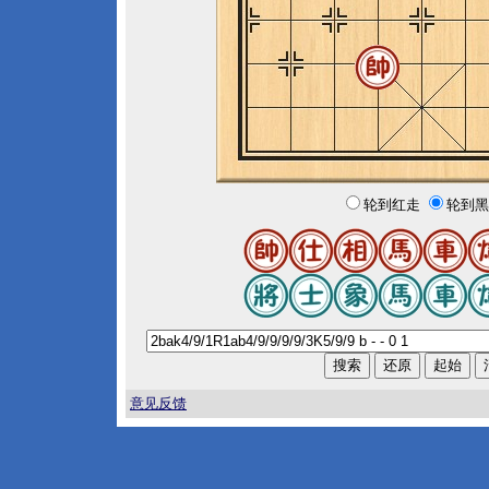
轮到红走
轮到黑
意见反馈