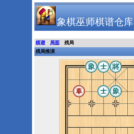
象棋巫师棋谱仓库
棋谱
局面
残局
残局推演