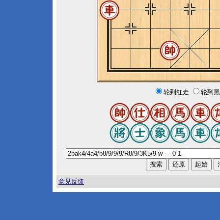
轮到红走
轮到黑
意见反馈