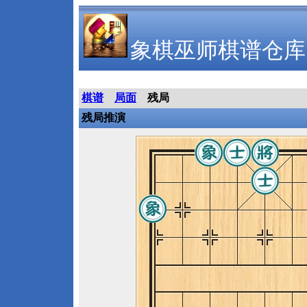
象棋巫师棋谱仓库
棋谱
局面
残局
残局推演