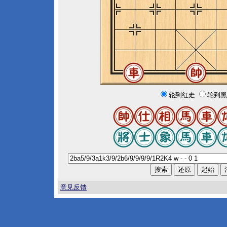
轮到红走
轮到黑
意见反馈