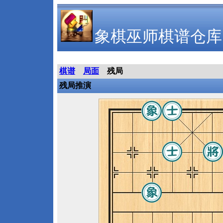
象棋巫师棋谱仓库
棋谱
局面
残局
残局推演