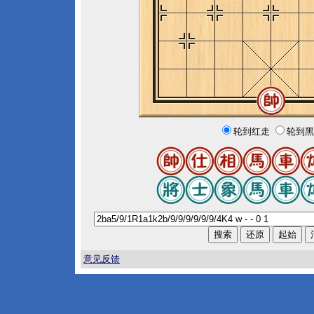
轮到红走
轮到黑
意见反馈