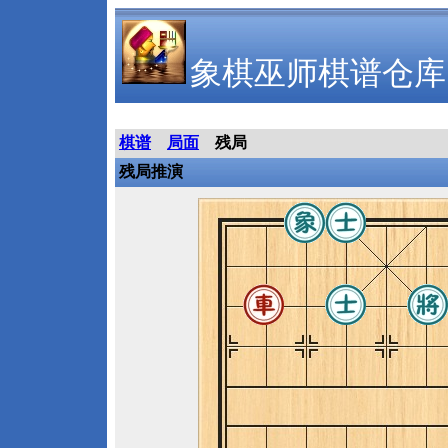
象棋巫师棋谱仓库
棋谱
局面
残局
残局推演