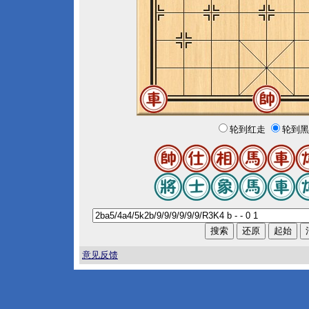
轮到红走
轮到黑
意见反馈