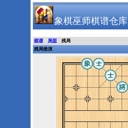
象棋巫师棋谱仓库
棋谱
局面
残局
残局推演