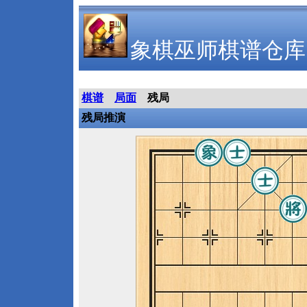
象棋巫师棋谱仓库
棋谱
局面
残局
残局推演