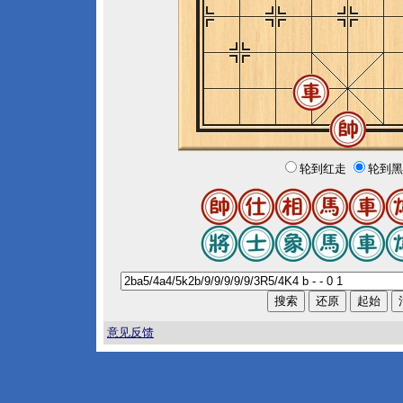
轮到红走
轮到黑
意见反馈