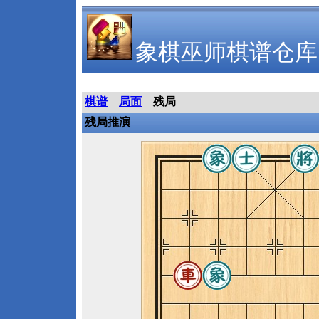
象棋巫师棋谱仓库
棋谱
局面
残局
残局推演