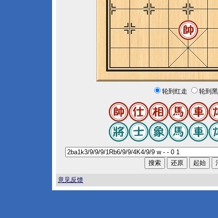
轮到红走
轮到黑
意见反馈