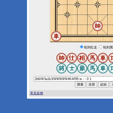
轮到红走
轮到黑
意见反馈