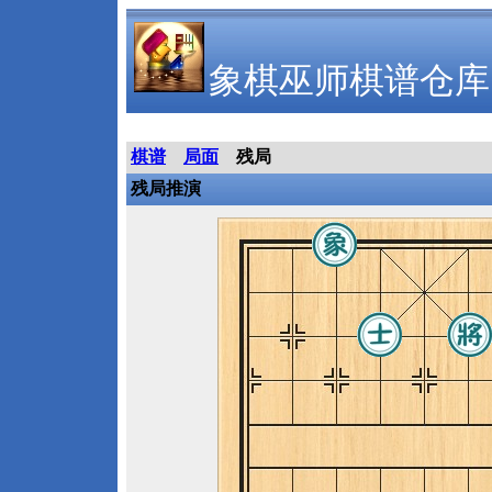
象棋巫师棋谱仓库
棋谱
局面
残局
残局推演