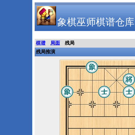
象棋巫师棋谱仓库
棋谱
局面
残局
残局推演