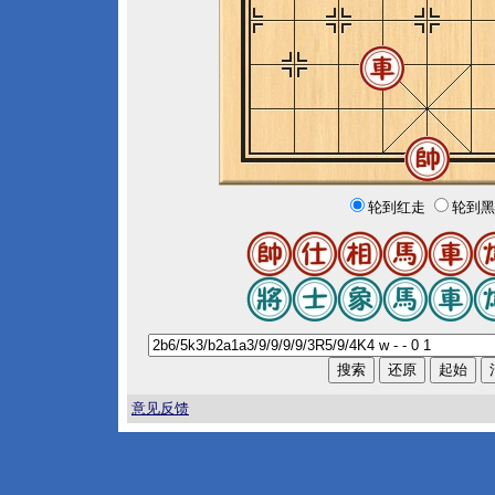
轮到红走
轮到黑
意见反馈