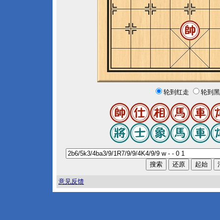
轮到红走
轮到黑
意见反馈