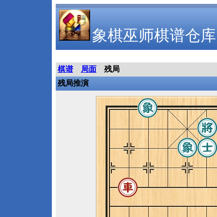
象棋巫师棋谱仓库
棋谱
局面
残局
残局推演