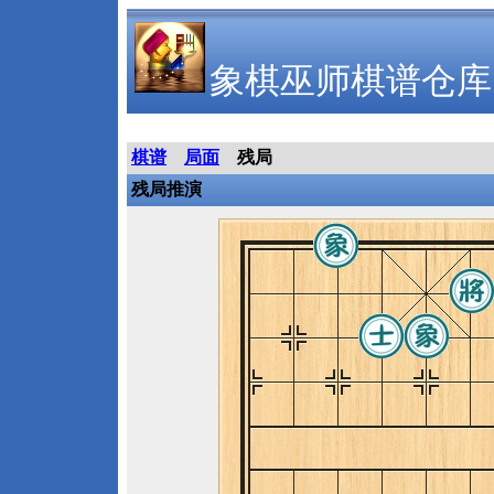
象棋巫师棋谱仓库
棋谱
局面
残局
残局推演