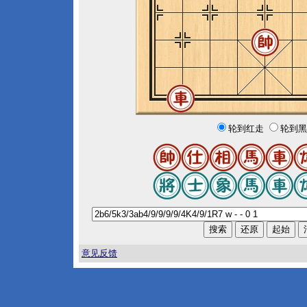
轮到红走
轮到黑
意见反馈