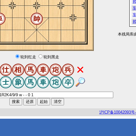
本残局库
轮到红走
轮到黑走
沪
ICP
备
10042093
号