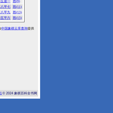
帅五退一
胜(9)
车八平七
胜(11)
车八平九
胜(13)
帅五平六
胜(15)
由
中国象棋云库查询
提供
-1
© 2024
象棋百科全书网