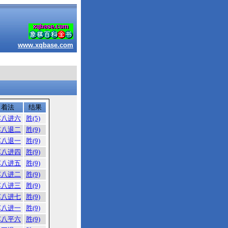
www.xqbase.com
着法
结果
车八进六
胜(5)
车八退二
胜(9)
车八退一
胜(9)
车八进四
胜(9)
车八进五
胜(9)
车八进二
胜(9)
车八进三
胜(9)
车八进七
胜(9)
车八进一
胜(9)
车八平六
胜(9)