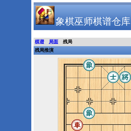
象棋巫师棋谱仓库
棋谱
局面
残局
残局推演