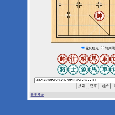
轮到红走
轮到黑
意见反馈