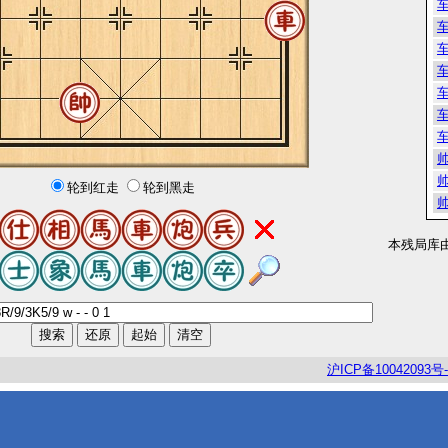
轮到红走
轮到黑走
本残局库
沪
ICP
备
10042093
号