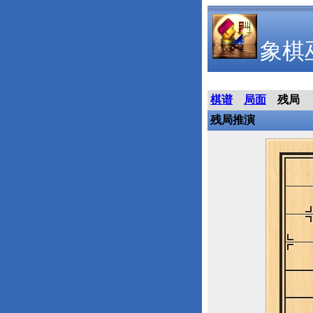
象棋
棋谱
局面
残局
残局推演