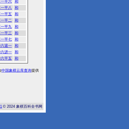
车一平六
和
车一平八
和
车一平五
和
车一平二
和
车一平九
和
车一平三
和
车一平七
和
帅六退一
和
帅六进一
和
帅六平五
和
由
中国象棋云库查询
提供
-1
© 2024
象棋百科全书网