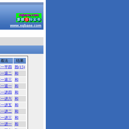
www.xqbase.com
着法
结果
车一平四
胜(15)
车一退二
和
车一退三
和
车一退一
和
车一进四
和
车一进六
和
车一进五
和
车一进二
和
车一进三
和
车一进一
和