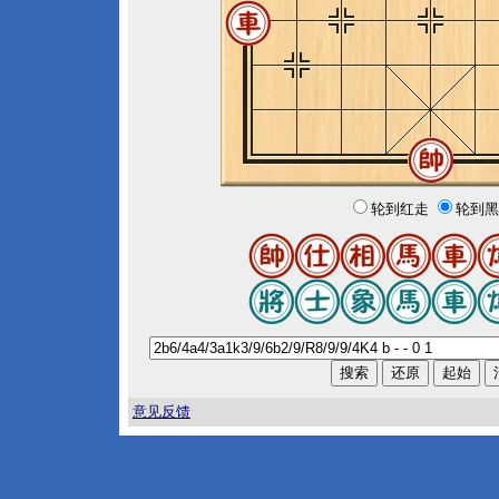
轮到红走
轮到黑
意见反馈