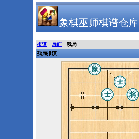
象棋巫师棋谱仓库
棋谱
局面
残局
残局推演